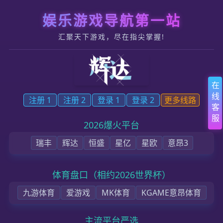
跳转到内容
HOME-天顺「一站式平台,ID官网注册」
首页
公司大事记
新闻动态
解决方案
联络我们